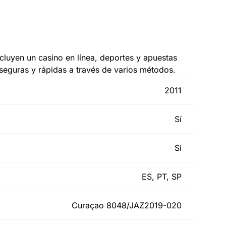
cluyen un casino en línea, deportes y apuestas
seguras y rápidas a través de varios métodos.
2011
Sí
Sí
ES, PT, SP
Curaçao 8048/JAZ2019-020