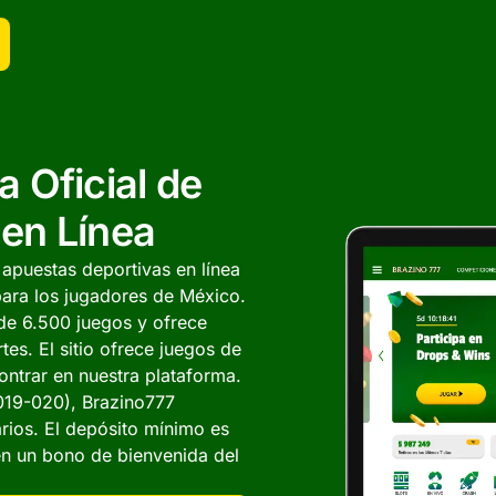
 Oficial de
en Línea
apuestas deportivas en línea
para los jugadores de México.
de 6.500 juegos y ofrece
s. El sitio ofrece juegos de
ntrar en nuestra plataforma.
019-020), Brazino777
rios. El depósito mínimo es
n un bono de bienvenida del