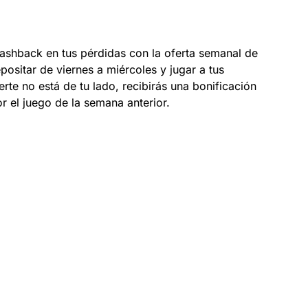
shback en tus pérdidas con la oferta semanal de
ositar de viernes a miércoles y jugar a tus
uerte no está de tu lado, recibirás una bonificación
 el juego de la semana anterior.