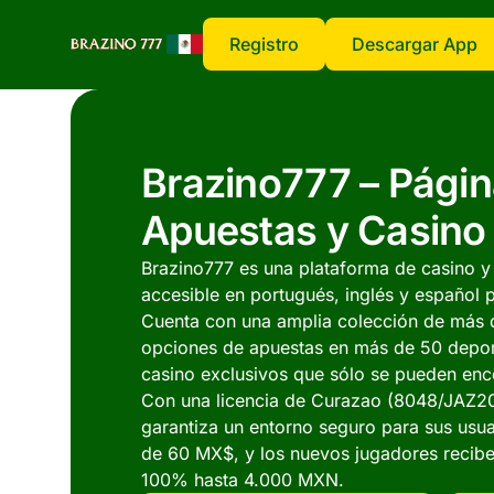
Registro
Descargar App
Brazino777 – Página
Apuestas y Casino 
Brazino777 es una plataforma de casino y 
accesible en portugués, inglés y español 
Cuenta con una amplia colección de más 
opciones de apuestas en más de 50 deporte
casino exclusivos que sólo se pueden enco
Con una licencia de Curazao (8048/JAZ2
garantiza un entorno seguro para sus usua
de 60 MX$, y los nuevos jugadores recibe
100% hasta 4.000 MXN.