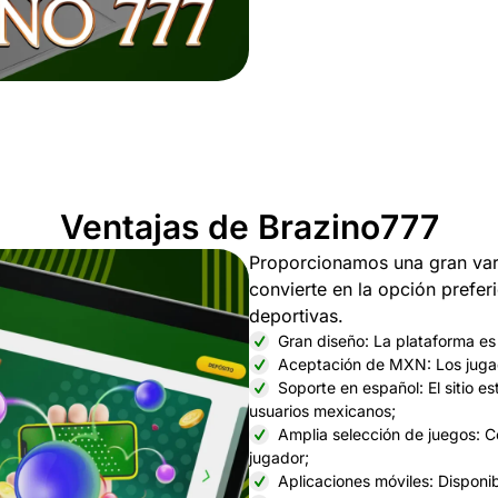
Ventajas de Brazino777
Proporcionamos una gran vari
convierte en la opción preferi
deportivas.
Gran diseño: La plataforma es 
Aceptación de MXN: Los jugad
Soporte en español: El sitio e
usuarios mexicanos;
Amplia selección de juegos: 
jugador;
Aplicaciones móviles: Disponi