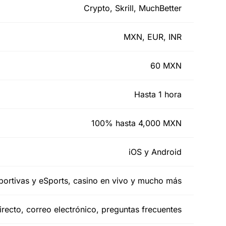
Crypto, Skrill, MuchBetter
MXN, EUR, INR
60 MXN
Hasta 1 hora
100% hasta 4,000 MXN
iOS y Android
eportivas y eSports, casino en vivo y mucho más
irecto, correo electrónico, preguntas frecuentes