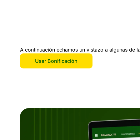
A continuación echamos un vistazo a algunas de l
Usar Bonificación